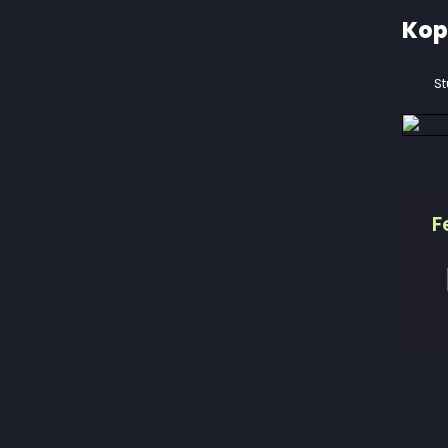
Kop
St
F