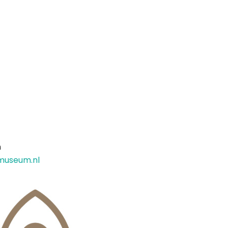
m
museum.nl