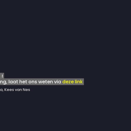
 !
ng, laat het ons weten via
deze link
a, Kees van Nes