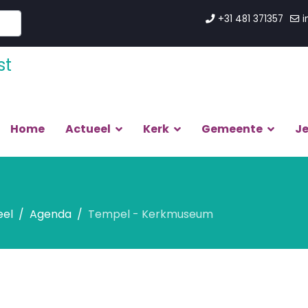
+31 481 371357
i
Home
Actueel
Kerk
Gemeente
J
eel
Agenda
Tempel - Kerkmuseum