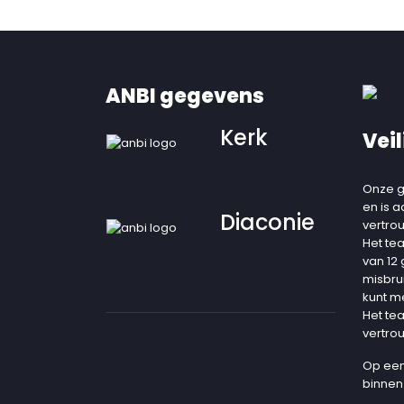
ANBI gegevens
Kerk
Veil
Onze g
en is 
Diaconie
vertro
Het te
van 12
misbru
kunt m
Het te
vertro
Op een
binnen