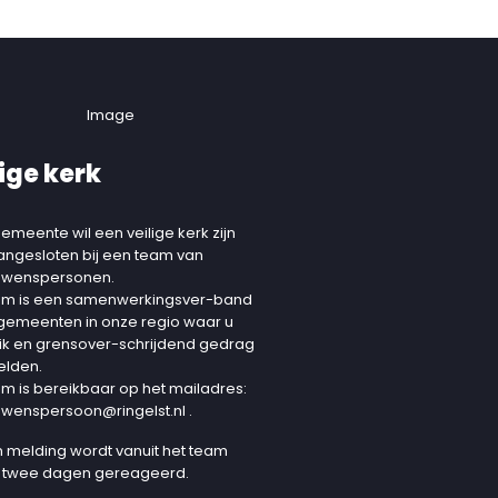
ige kerk
emeente wil een veilige kerk zijn
aangesloten bij een team van
uwenspersonen.
am is een samenwerkingsver-band
 gemeenten in onze regio waar u
ik en grensover-schrijdend gedrag
elden.
am is bereikbaar op het mailadres:
uwenspersoon@ringelst.nl
.
 melding wordt vanuit het team
 twee dagen gereageerd.