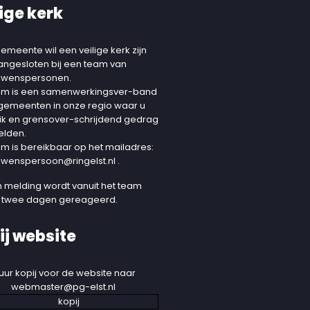
ige kerk
emeente wil een veilige kerk zijn
aangesloten bij een team van
uwenspersonen.
am is een samenwerkingsver-band
 gemeenten in onze regio waar u
ik en grensover-schrijdend gedrag
elden.
am is bereikbaar op het mailadres:
uwenspersoon@ringelst.nl
.
 melding wordt vanuit het team
 twee dagen gereageerd.
ij website
uur kopij voor de website naar
webmaster@pg-elst.nl