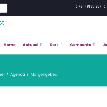
+31 481 371357
Home
Actueel
Kerk
Gemeente
J
eel
Agenda
Morgengebed