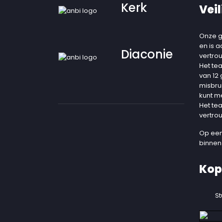
Kerk
Veil
Onze g
en is 
Diaconie
vertro
Het te
van 12
misbru
kunt m
Het te
vertro
Op een
binnen
Kop
St