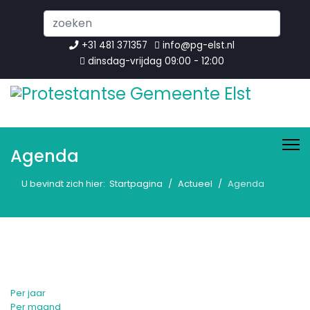
Search
...
+31 481 371357
info@pg-elst.nl
dinsdag-vrijdag 09:00 - 12:00
Agenda
U bevindt zich hier:
Startpagina
Actueel
Agenda
Per jaar
Per maand