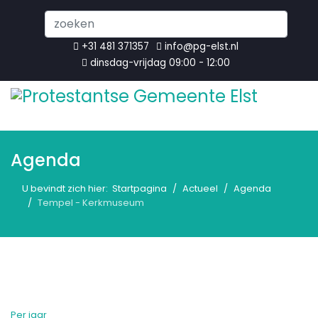
Search
...
+31 481 371357
info@pg-elst.nl
dinsdag-vrijdag 09:00 - 12:00
Agenda
U bevindt zich hier:
Startpagina
Actueel
Agenda
Tempel - Kerkmuseum
Per jaar