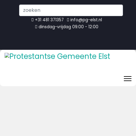
Search
...
+31 481 371357
info@pg-elst.nl
dinsdag-vrijdag 09:00 - 12:00
Welkom bij de