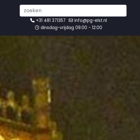
Search
...
+31 481 371357
info@pg-elst.nl
dinsdag-vrijdag 09:00 - 12:00
Onze Missie
U bevindt zich hier:
Startpagina
Gemeente
Onze Missie