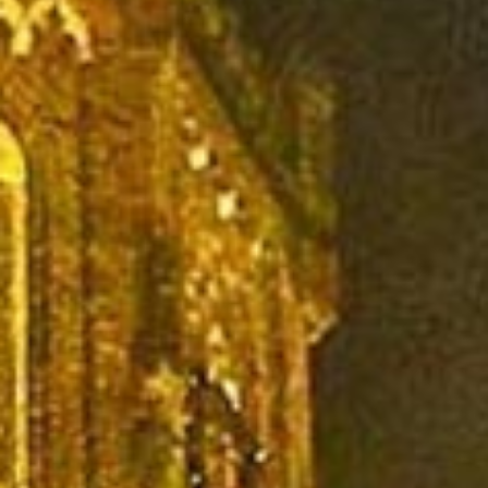
Onze missie
Waar wij voor staan
De Protestantse Gemeente in Elst is een gastvrije uitnodigende kerk,
een spirituele ruimte waar de verhalen van God en mensen centraal
staan.