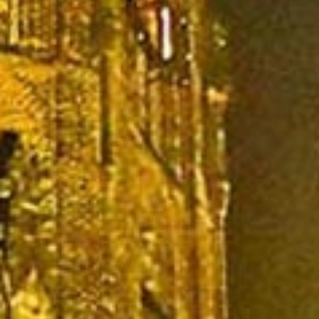
Het geloof willen we op een creatieve manier vorm geven. We willen
mensen prikkelen, uitnodigen; een plek bieden waar een ieder met
zijn talenten terecht kan.
We komen bijeen op basis van geloof in God, die zich kenbaar
maakt in de woorden van het Oude en het Nieuwe Testament.
Er is een aantal kernwaarden waar PG Elst voor staat. Deze vinden
we in de Bijbel en de traditie. Die kernwaarden zijn:
Liefde
Recht
Vergeving.
Trouw
PG Elst wil een thuis zijn, een sociaal netwerk en mensen helpen
zich met God, de ander en de omgeving te verbinden.