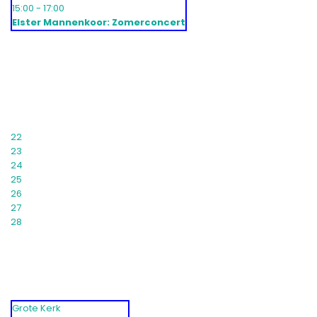
15:00 - 17:00
Elster Mannenkoor: Zomerconcert
22
23
24
25
26
27
28
Grote Kerk