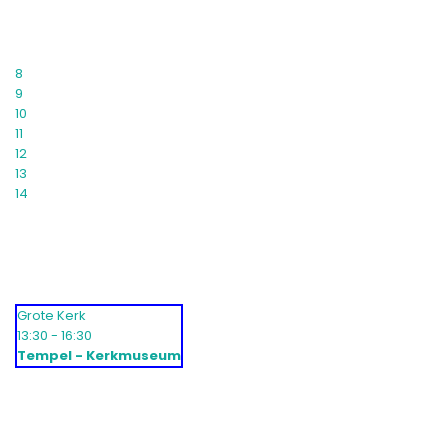
8
9
10
11
12
13
14
Grote Kerk
13:30 - 16:30
Tempel - Kerkmuseum