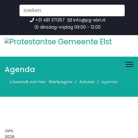
Search
...
+31 481 371357
info@pg-elst.nl
dinsdag-vrijdag 09:00 - 12:00
Agenda
U bevindt zich hier:
Startpagina
Actueel
Agenda
Juni,
2026