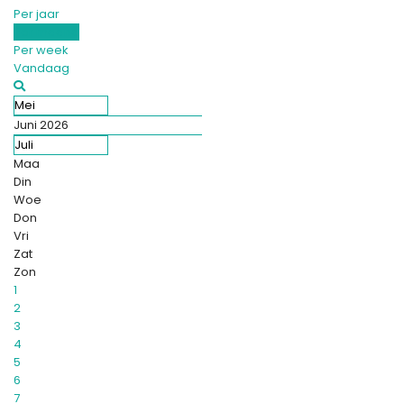
Per jaar
Per maand
Per week
Vandaag
Mei
Juni 2026
Juli
Maa
Din
Woe
Don
Vri
Zat
Zon
1
2
3
4
5
6
7