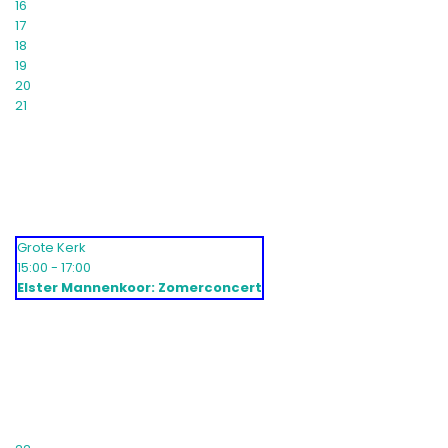
16
17
18
19
20
21
Grote Kerk
15:00 - 17:00
Elster Mannenkoor: Zomerconcert