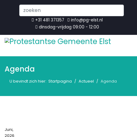
Search
...
+31 481 371357
info@pg-elst.nl
dinsdag-vrijdag 09:00 - 12:00
Agenda
U bevindt zich hier:
Startpagina
Actueel
Agenda
Juni,
2026