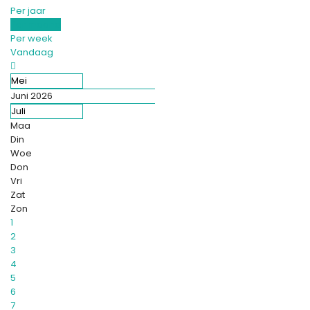
Per jaar
Per maand
Per week
Vandaag
Mei
Juni 2026
Juli
Maa
Din
Woe
Don
Vri
Zat
Zon
1
2
3
4
5
6
7