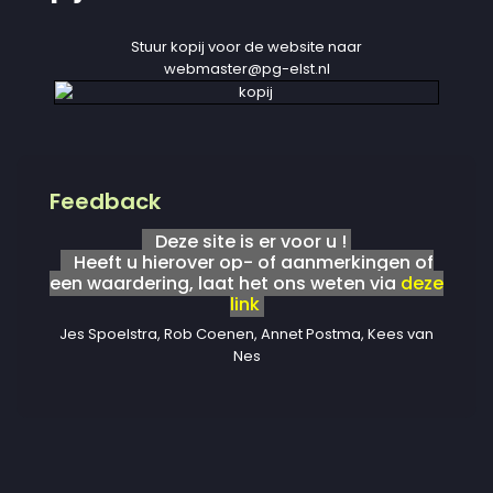
Stuur kopij voor de website naar
webmaster@pg-elst.nl
Feedback
Deze site is er voor u !
Heeft u hierover op- of aanmerkingen of
een waardering, laat het ons weten via
deze
link
Jes Spoelstra, Rob Coenen, Annet Postma, Kees van
Nes