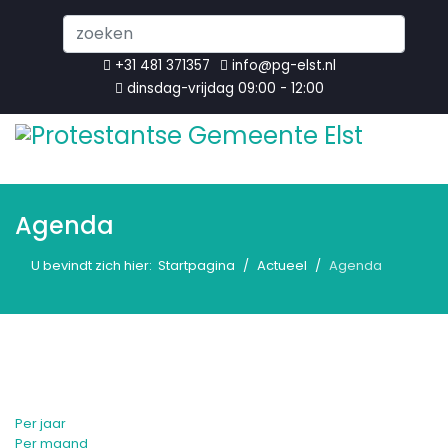
Search
...
+31 481 371357
info@pg-elst.nl
dinsdag-vrijdag 09:00 - 12:00
Agenda
U bevindt zich hier:
Startpagina
Actueel
Agenda
Per jaar
Per maand