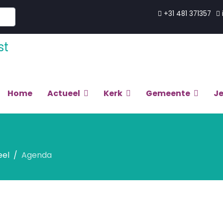
+31 481 371357
Home
Actueel
Kerk
Gemeente
J
eel
Agenda