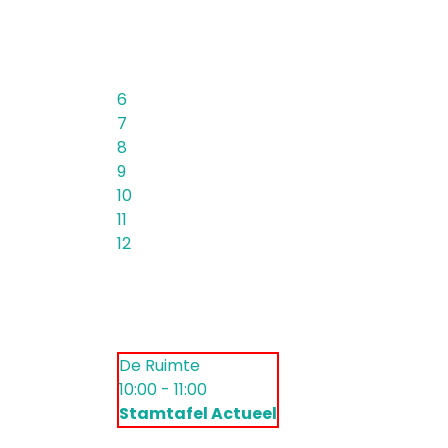
6
7
8
9
10
11
12
De Ruimte
10:00 - 11:00
Stamtafel Actueel