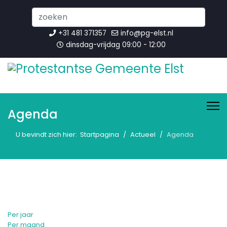
Search
...
+31 481 371357
info@pg-elst.nl
dinsdag-vrijdag 09:00 - 12:00
Agenda
U bevindt zich hier:
Startpagina
Actueel
Agenda
Per jaar
Per maand