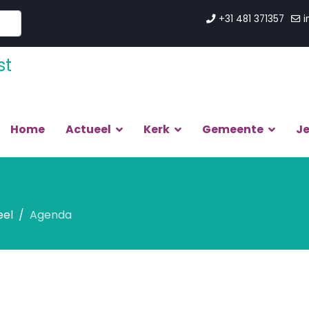
+31 481 371357
i
Home
Actueel
Kerk
Gemeente
J
eel
Agenda