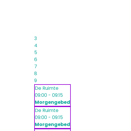
3
4
5
6
7
8
9
De Ruimte
09:00 - 09:15
Morgengebed
De Ruimte
09:00 - 09:15
Morgengebed