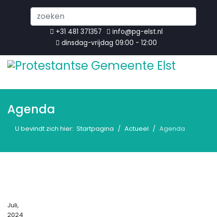
Search
...
+31 481 371357
info@pg-elst.nl
dinsdag-vrijdag 09:00 - 12:00
Agenda
U bevindt zich hier:
Startpagina
Actueel
Agenda
Juli,
2024