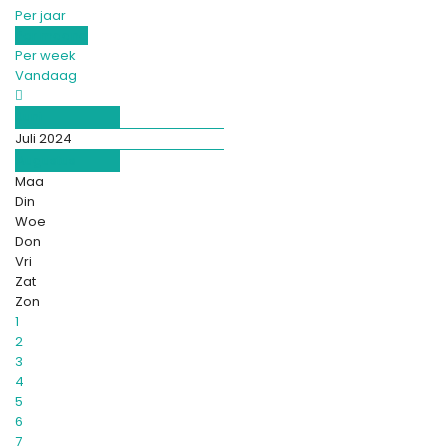
Per jaar
Per maand
Per week
Vandaag
Juni
Juli 2024
Augustus
Maa
Din
Woe
Don
Vri
Zat
Zon
1
2
3
4
5
6
7