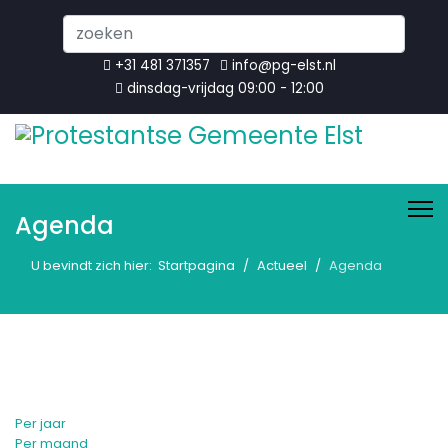
Search
...
+31 481 371357
info@pg-elst.nl
dinsdag-vrijdag 09:00 - 12:00
Agenda
U bevindt zich hier:
Startpagina
Actueel
Agenda
Per jaar
Per maand