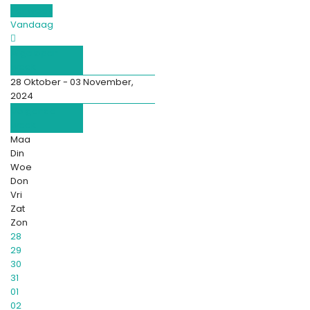
Per week
Vandaag
Afgelopen
week
28 Oktober - 03 November,
2024
Volgende
week
Maa
Din
Woe
Don
Vri
Zat
Zon
28
29
30
31
01
02