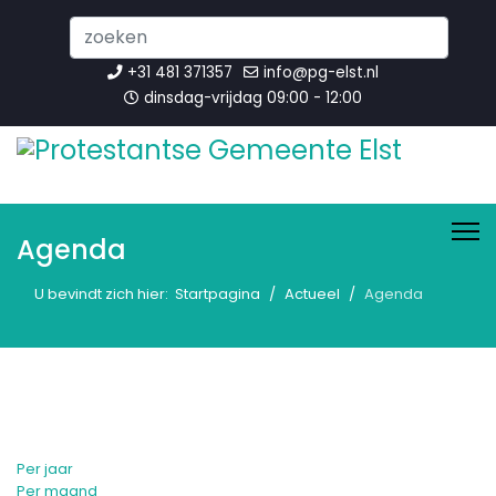
Search
...
+31 481 371357
info@pg-elst.nl
dinsdag-vrijdag 09:00 - 12:00
Agenda
U bevindt zich hier:
Startpagina
Actueel
Agenda
Per jaar
Per maand