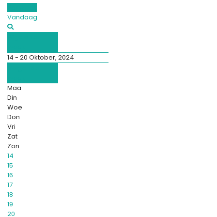
Per week
Vandaag
Afgelopen
week
14 - 20 Oktober, 2024
Volgende
week
Maa
Din
Woe
Don
Vri
Zat
Zon
14
15
16
17
18
19
20