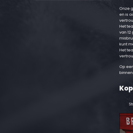
Onze g
en is 
vertro
Het te
van 12
misbru
kunt m
Het te
vertro
Op een
binnen
Kop
St