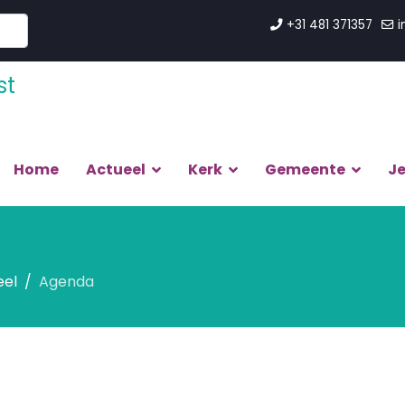
+31 481 371357
i
Home
Actueel
Kerk
Gemeente
J
eel
Agenda