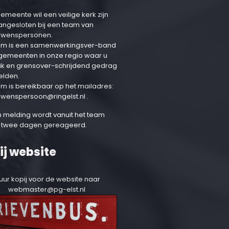
emeente wil een veilige kerk zijn
aangesloten bij een team van
uwenspersonen.
am is een samenwerkingsver-band
 gemeenten in onze regio waar u
ik en grensover-schrijdend gedrag
elden.
am is bereikbaar op het mailadres:
uwenspersoon@ringelst.nl
.
 melding wordt vanuit het team
 twee dagen gereageerd.
ij website
uur kopij voor de website naar
webmaster@pg-elst.nl