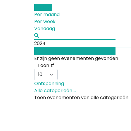
Per jaar
Per maand
Per week
Vandaag
2024
Volgend jaar
Er zijn geen evenementen gevonden
Pagination List Limit
Toon #
Ontspanning
Alle categorieën ...
Toon evenementen van alle categorieën