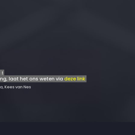
 !
ng, laat het ons weten via
deze link
a, Kees van Nes