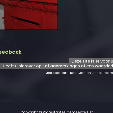
eedback
Deze site is er voor u
Heeft u hierover op- of aanmerkingen of een waarderi
Jes Spoelstra, Rob Coenen, Annet Postm
Copyright © Protestantse Gemeente Elst