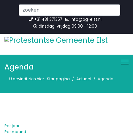
Search
...
+31 481 371357
info@pg-elst.nl
dinsdag-vrijdag 09:00 - 12:00
Agenda
U bevindt zich hier:
Startpagina
Actueel
Agenda
Per jaar
Per maand