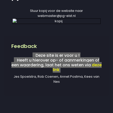
Stuur kopij voor de website naar
webmaster@pg-elst.nl
Feedback
Deze site is er voor u !
Heeft u hierover op- of aanmerkingen of
een waardering, laat het ons weten via
deze
link
Jes Spoelstra, Rob Coenen, Annet Postma, Kees van
Nes