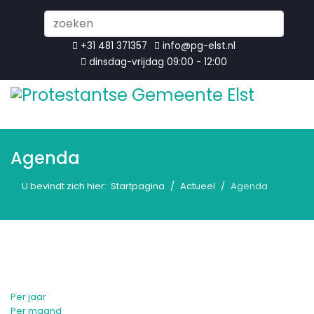
Search
...
+31 481 371357
info@pg-elst.nl
dinsdag-vrijdag 09:00 - 12:00
Agenda
U bevindt zich hier:
Startpagina
Actueel
Agenda
Per jaar
Per maand