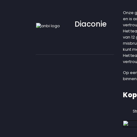
Onze g
en is 
Diaconie
vertro
Het te
van 12
misbru
kunt m
Het te
vertro
Op een
binnen
Kop
St