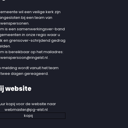
emeente wil een veilige kerk zijn
aangesloten bij een team van
uwenspersonen.
am is een samenwerkingsver-band
 gemeenten in onze regio waar u
ik en grensover-schrijdend gedrag
elden.
am is bereikbaar op het mailadres:
uwenspersoon@ringelst.nl
.
 melding wordt vanuit het team
 twee dagen gereageerd.
ij website
uur kopij voor de website naar
webmaster@pg-elst.nl