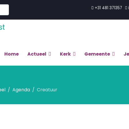
+31 481 371357
Home
Actueel
Kerk
Gemeente
J
eel
Agenda
Creatuur