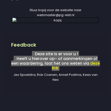
Stuur kopij voor de website naar
webmaster@pg-elst.nl
Feedback
Deze site is er voor u !
Heeft u hierover op- of aanmerkingen of
een waardering, laat het ons weten via
deze
link
Jes Spoelstra, Rob Coenen, Annet Postma, Kees van
Nes