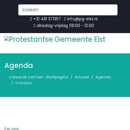
Search
...
+31 481 371357
info@pg-elst.nl
dinsdag-vrijdag 09:00 - 12:00
Agenda
U bevindt zich hier:
Startpagina
Actueel
Agenda
Creatuur
Per jaar