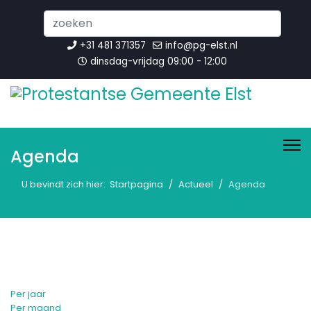
Search
...
+31 481 371357
info@pg-elst.nl
dinsdag-vrijdag 09:00 - 12:00
Agenda
U bevindt zich hier:
Startpagina
Actueel
Agenda
Per jaar
Per maand