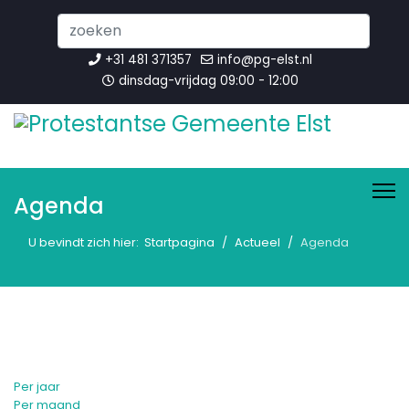
Search
...
+31 481 371357
info@pg-elst.nl
dinsdag-vrijdag 09:00 - 12:00
Agenda
U bevindt zich hier:
Startpagina
Actueel
Agenda
Per jaar
Per maand