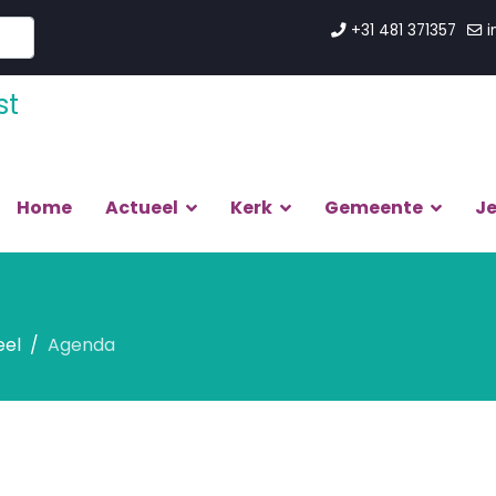
+31 481 371357
i
Home
Actueel
Kerk
Gemeente
J
eel
Agenda