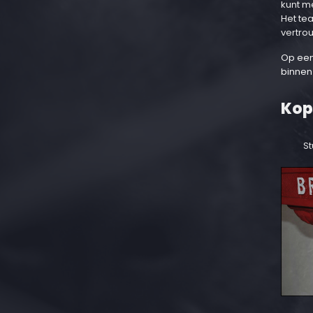
kunt m
Het te
vertro
Op een
binnen
Kop
St