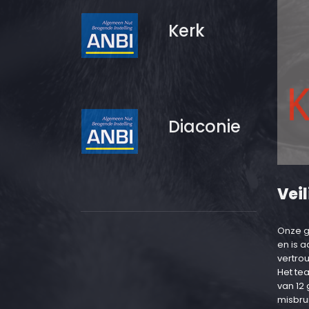
Kerk
Diaconie
Veil
Onze g
en is 
vertro
Het te
van 12
misbru