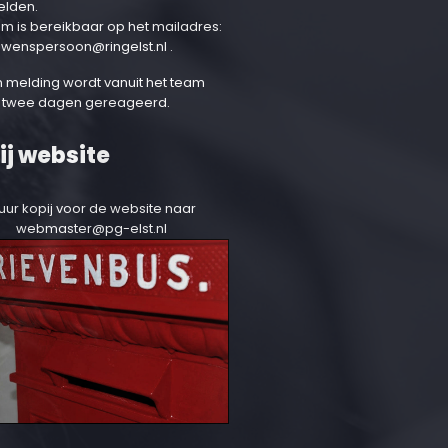
elden.
am is bereikbaar op het mailadres:
uwenspersoon@ringelst.nl
.
 melding wordt vanuit het team
 twee dagen gereageerd.
ij website
uur kopij voor de website naar
webmaster@pg-elst.nl