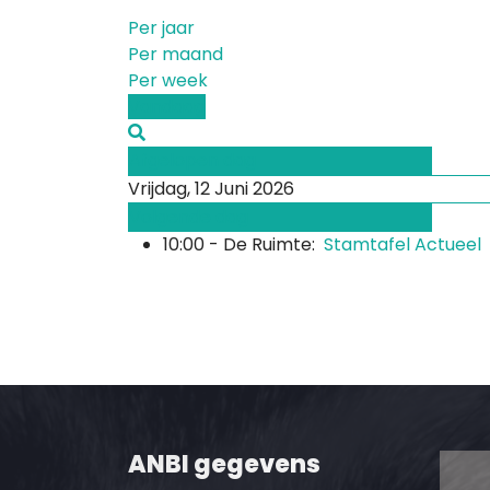
Per jaar
Per maand
Per week
Vandaag
Afgelopen dag
Vrijdag, 12 Juni 2026
Volgende dag
10:00 - De Ruimte:
Stamtafel Actueel
ANBI gegevens