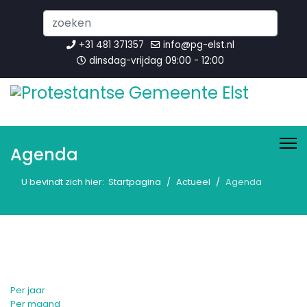
Search
...
+31 481 371357
info@pg-elst.nl
dinsdag-vrijdag 09:00 - 12:00
Agenda
U bevindt zich hier:
Startpagina
Actueel
Agenda
Per jaar
Per maand