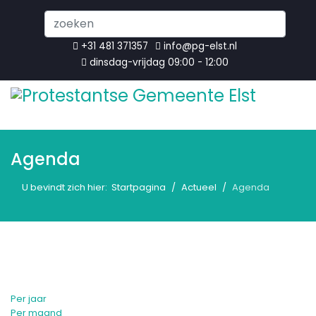
Search
...
+31 481 371357
info@pg-elst.nl
dinsdag-vrijdag 09:00 - 12:00
Agenda
U bevindt zich hier:
Startpagina
Actueel
Agenda
Per jaar
Per maand