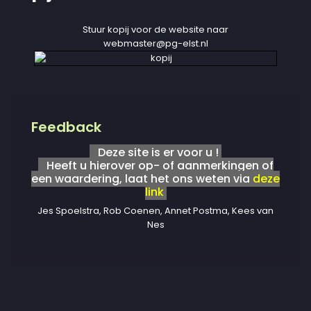
Stuur kopij voor de website naar
webmaster@pg-elst.nl
Feedback
Deze site is er voor u !
Heeft u hierover op- of aanmerkingen of
een waardering, laat het ons weten via
deze
link
Jes Spoelstra, Rob Coenen, Annet Postma, Kees van
Nes