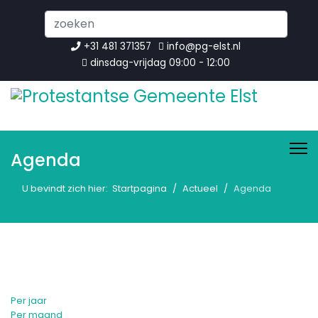
Search
...
+31 481 371357
info@pg-elst.nl
dinsdag-vrijdag 09:00 - 12:00
Agenda
U bevindt zich hier:
Startpagina
Actueel
Agenda
Per jaar
Per maand