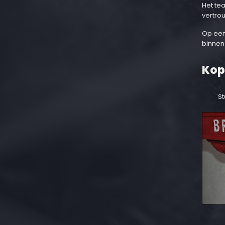
Het te
vertro
Op een
binnen
Kop
St