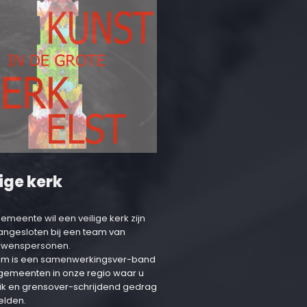
ige kerk
emeente wil een veilige kerk zijn
aangesloten bij een team van
uwenspersonen.
am is een samenwerkingsver-band
 gemeenten in onze regio waar u
ik en grensover-schrijdend gedrag
elden.