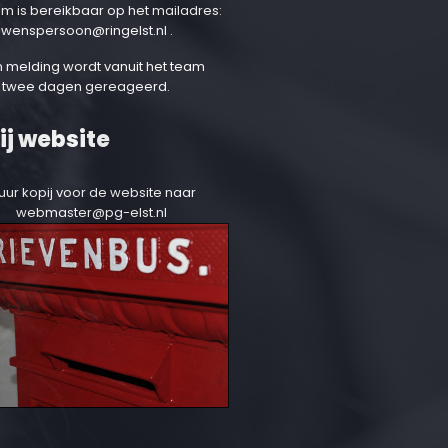
am is bereikbaar op het mailadres:
uwenspersoon@ringelst.nl
.
 melding wordt vanuit het team
 twee dagen gereageerd.
ij website
uur kopij voor de website naar
webmaster@pg-elst.nl