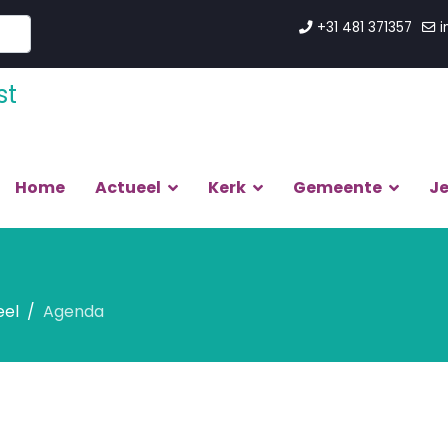
+31 481 371357
i
Home
Actueel
Kerk
Gemeente
J
eel
Agenda