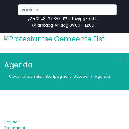
Search
...
+31 481 371357
info@pg-elst.nl
dinsdag-vrijdag 09:00 - 12:00
Agenda
U bevindt zich hier:
Startpagina
Actueel
Agenda
Per jaar
Per maand