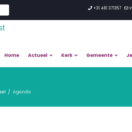
+31 481 371357
i
Home
Actueel
Kerk
Gemeente
J
eel
Agenda