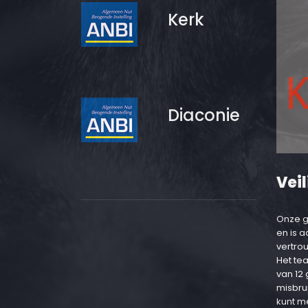
Kerk
Diaconie
Veil
Onze g
en is 
vertro
Het te
van 12
misbru
kunt m