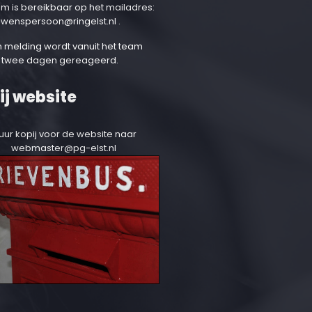
am is bereikbaar op het mailadres:
uwenspersoon@ringelst.nl
.
 melding wordt vanuit het team
 twee dagen gereageerd.
ij website
uur kopij voor de website naar
webmaster@pg-elst.nl