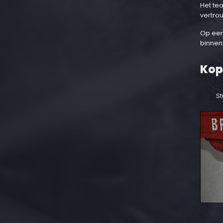
Het te
vertro
Op een
binnen
Kop
St