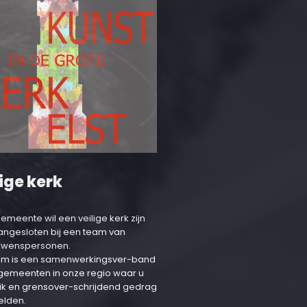
ige kerk
emeente wil een veilige kerk zijn
aangesloten bij een team van
uwenspersonen.
am is een samenwerkingsver-band
 gemeenten in onze regio waar u
ik en grensover-schrijdend gedrag
elden.