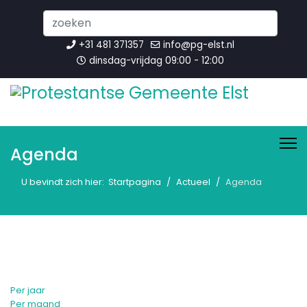
Search
...
+31 481 371357
info@pg-elst.nl
dinsdag-vrijdag 09:00 - 12:00
Agenda
U bevindt zich hier:
Startpagina
Actueel
Agenda
Per jaar
Per maand