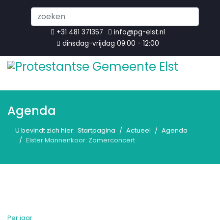
Search
...
+31 481 371357
info@pg-elst.nl
dinsdag-vrijdag 09:00 - 12:00
Agenda
U bevindt zich hier:
Startpagina
Actueel
Agenda
Elster Mannenkoor: Zomerconcert
Per jaar