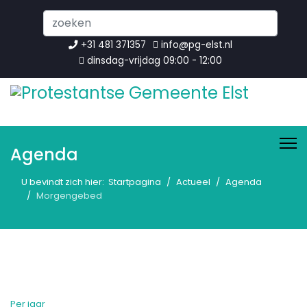
Search
...
+31 481 371357
info@pg-elst.nl
dinsdag-vrijdag 09:00 - 12:00
Agenda
U bevindt zich hier:
Startpagina
Actueel
Agenda
Morgengebed
Per jaar