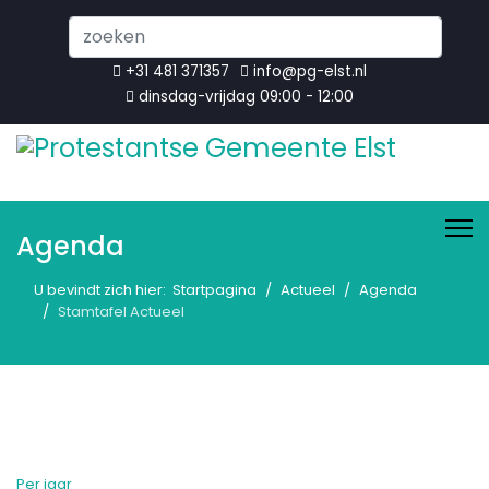
Search
...
+31 481 371357
info@pg-elst.nl
dinsdag-vrijdag 09:00 - 12:00
Agenda
U bevindt zich hier:
Startpagina
Actueel
Agenda
Stamtafel Actueel
Per jaar