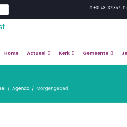
+31 481 371357
Home
Actueel
Kerk
Gemeente
J
eel
Agenda
Morgengebed