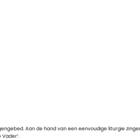
gengebed. Aan de hand van een eenvoudige liturgie zingen w
 Vader’.