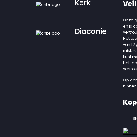
Kerk
Veil
Onze g
en is 
Diaconie
vertro
Het te
van 12
misbru
kunt m
Het te
vertro
Op een
binnen
Kop
St