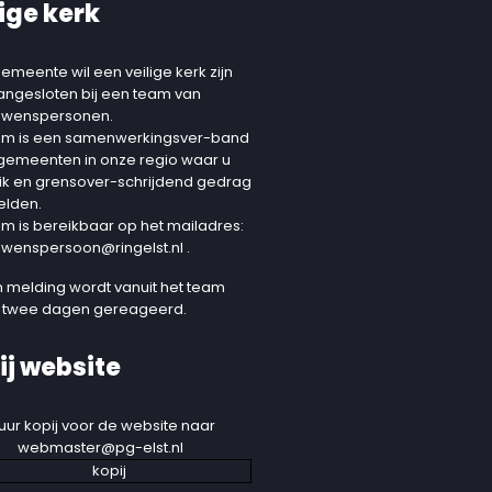
ige kerk
emeente wil een veilige kerk zijn
aangesloten bij een team van
uwenspersonen.
am is een samenwerkingsver-band
 gemeenten in onze regio waar u
ik en grensover-schrijdend gedrag
elden.
am is bereikbaar op het mailadres:
uwenspersoon@ringelst.nl
.
 melding wordt vanuit het team
 twee dagen gereageerd.
ij website
uur kopij voor de website naar
webmaster@pg-elst.nl