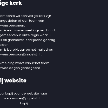
ige kerk
emeente wil een veilige kerk zijn
aangesloten bij een team van
uwenspersonen.
am is een samenwerkingsver-band
 gemeenten in onze regio waar u
ik en grensover-schrijdend gedrag
elden.
am is bereikbaar op het mailadres:
uwenspersoon@ringelst.nl
.
 melding wordt vanuit het team
 twee dagen gereageerd.
ij website
uur kopij voor de website naar
webmaster@pg-elst.nl