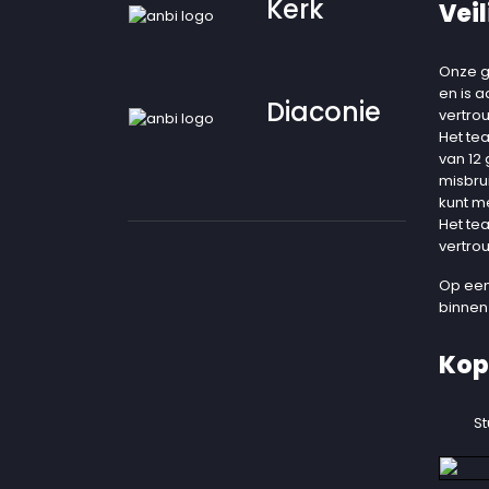
Kerk
Veil
Onze g
en is 
Diaconie
vertro
Het te
van 12
misbru
kunt m
Het te
vertro
Op een
binnen
Kop
St