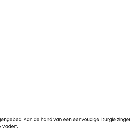
gengebed. Aan de hand van een eenvoudige liturgie zingen w
 Vader’.