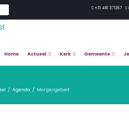
+31 481 371357
Home
Actueel
Kerk
Gemeente
J
eel
Agenda
Morgengebed