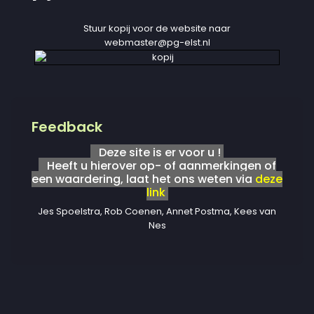
Stuur kopij voor de website naar
webmaster@pg-elst.nl
Feedback
Deze site is er voor u !
Heeft u hierover op- of aanmerkingen of
een waardering, laat het ons weten via
deze
link
Jes Spoelstra, Rob Coenen, Annet Postma, Kees van
Nes