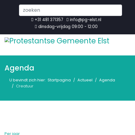
Search
...
+31 481 371357
info@pg-elst.nl
dinsdag-vrijdag 09:00 - 12:00
Agenda
U bevindt zich hier:
Startpagina
Actueel
Agenda
Creatuur
Per jaar