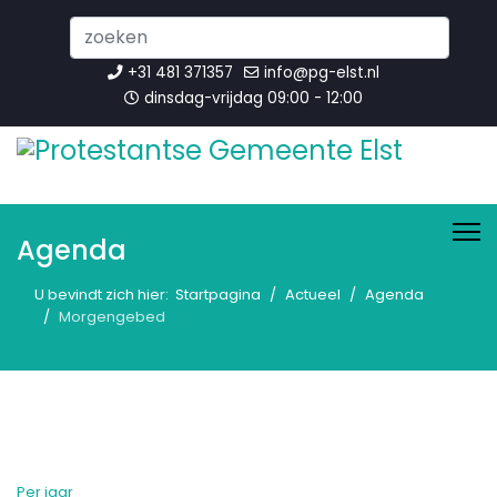
Search
...
+31 481 371357
info@pg-elst.nl
dinsdag-vrijdag 09:00 - 12:00
Agenda
U bevindt zich hier:
Startpagina
Actueel
Agenda
Morgengebed
Per jaar