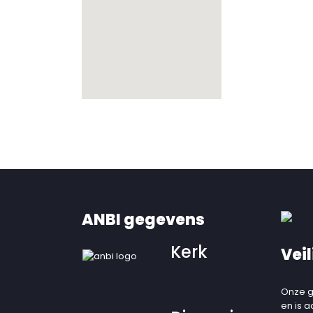
ANBI gegevens
Kerk
Veil
Onze g
en is 