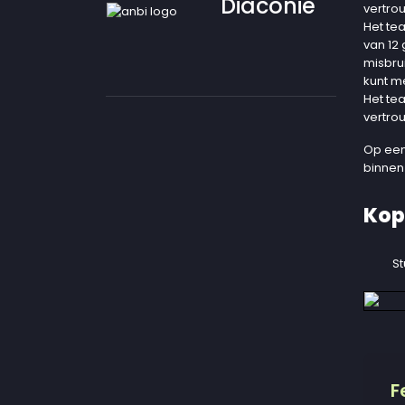
Diaconie
vertro
Het te
van 12
misbru
kunt m
Het te
vertro
Op een
binnen
Kop
St
F