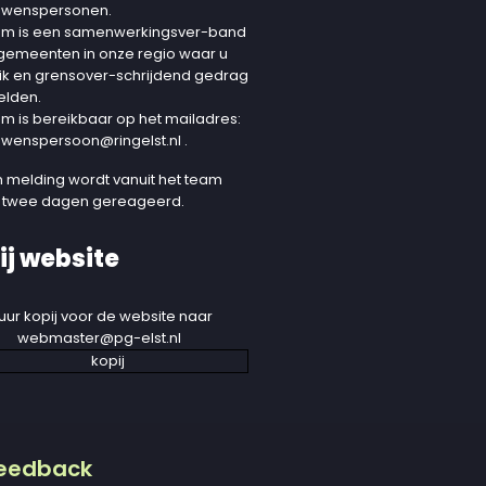
uwenspersonen.
am is een samenwerkingsver-band
 gemeenten in onze regio waar u
ik en grensover-schrijdend gedrag
elden.
am is bereikbaar op het mailadres:
uwenspersoon@ringelst.nl
.
 melding wordt vanuit het team
 twee dagen gereageerd.
ij website
uur kopij voor de website naar
webmaster@pg-elst.nl
eedback