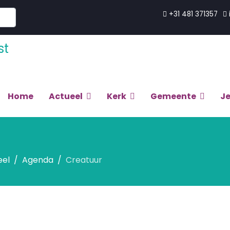
+31 481 371357
Home
Actueel
Kerk
Gemeente
J
eel
Agenda
Creatuur