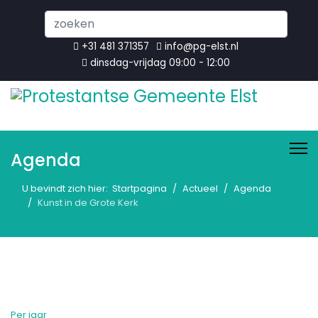
Search
...
+31 481 371357
info@pg-elst.nl
dinsdag-vrijdag 09:00 - 12:00
Agenda
U bevindt zich hier:
Startpagina
Actueel
Agenda
Kunst in de Grote Kerk
Per jaar