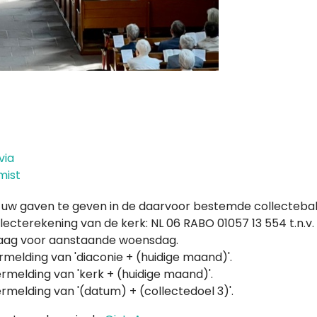
m uw gaven te geven in de daarvoor bestemde collectebak
ecterekening van de kerk: NL 06 RABO 01057 13 554 t.n.v
raag voor aanstaande woensdag.
rmelding van 'diaconie + (huidige maand)'.
ermelding van 'kerk + (huidige maand)'.
rmelding van '(datum) + (collectedoel 3)'.