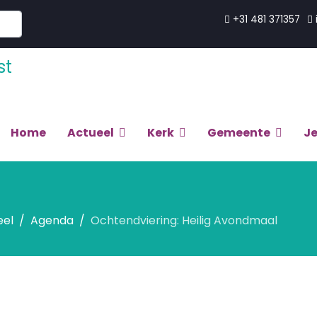
+31 481 371357
Home
Actueel
Kerk
Gemeente
J
eel
Agenda
Ochtendviering: Heilig Avondmaal