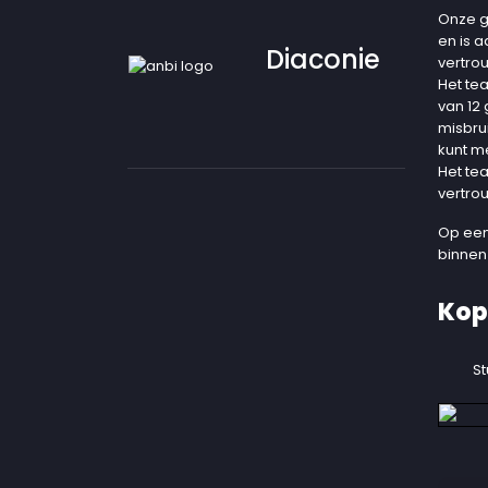
Onze g
en is 
Diaconie
vertro
Het te
van 12
misbru
kunt m
Het te
vertro
Op een
binnen
Kop
St