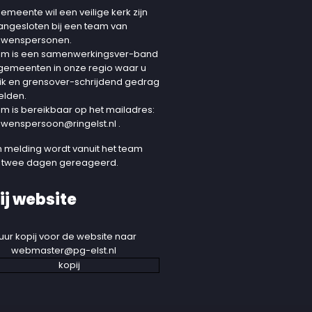
emeente wil een veilige kerk zijn
aangesloten bij een team van
uwenspersonen.
am is een samenwerkingsver-band
 gemeenten in onze regio waar u
ik en grensover-schrijdend gedrag
elden.
am is bereikbaar op het mailadres:
uwenspersoon@ringelst.nl
.
 melding wordt vanuit het team
 twee dagen gereageerd.
ij website
uur kopij voor de website naar
webmaster@pg-elst.nl