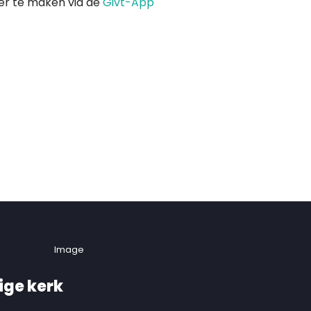
ver te maken via de
Givt-App
ige kerk