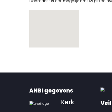
Daarnaast is het mogelijk om uw giften o
ANBI gegevens
Kerk
Veil