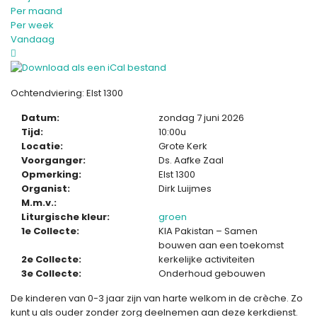
Per maand
Per week
Vandaag
Ochtendviering: Elst 1300
Datum:
zondag 7 juni 2026
Tijd:
10:00u
Locatie:
Grote Kerk
Voorganger:
Ds. Aafke Zaal
Opmerking:
Elst 1300
Organist:
Dirk Luijmes
M.m.v.:
Liturgische kleur:
groen
1e Collecte:
KIA Pakistan – Samen
bouwen aan een toekomst
2e Collecte:
kerkelijke activiteiten
3e Collecte:
Onderhoud gebouwen
De kinderen van 0-3 jaar zijn van harte welkom in de crèche. Zo
kunt u als ouder zonder zorg deelnemen aan deze kerkdienst.