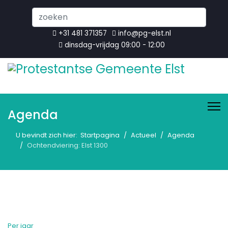
Search
...
+31 481 371357
info@pg-elst.nl
dinsdag-vrijdag 09:00 - 12:00
Agenda
U bevindt zich hier:
Startpagina
Actueel
Agenda
Ochtendviering: Elst 1300
Per jaar