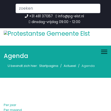
Search
...
+31 481 371357
info@pg-elst.nl
dinsdag-vrijdag 09:00 - 12:00
Agenda
U bevindt zich hier:
Startpagina
Actueel
Agenda
Per jaar
Per maand