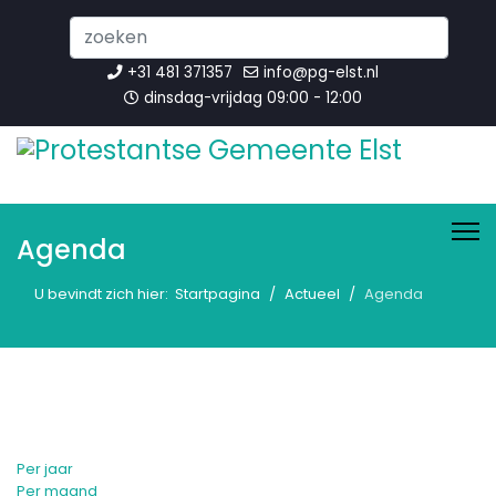
Search
...
+31 481 371357
info@pg-elst.nl
dinsdag-vrijdag 09:00 - 12:00
Agenda
U bevindt zich hier:
Startpagina
Actueel
Agenda
Per jaar
Per maand